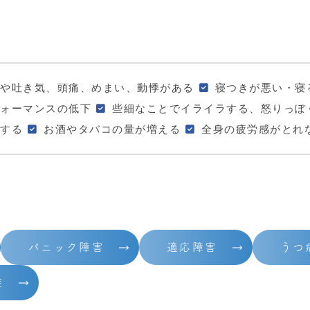
や吐き気、頭痛、めまい、動悸がある
寝つきが悪い・寝
ォーマンスの低下
些細なことでイライラする、怒りっぽ
する
お酒やタバコの量が増える
全身の疲労感がとれ
パニック障害
適応障害
うつ
症