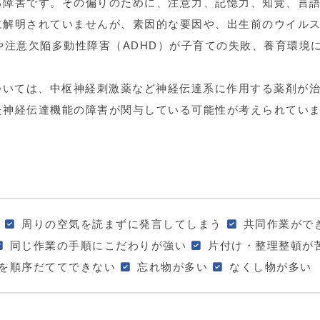
る障害です。その偏りのために、注意力、記憶力、知覚、言
に解明されていませんが、素因的な要因や、出生前のウイル
や注意欠陥多動性障害（ADHD）が子育ての失敗、養育環境
ついては、中枢神経刺激薬など神経伝達系に作用する薬剤が
た神経伝達機能の障害が関与している可能性が考えられてい
周りの空気を読まずに発言してしまう
共同作業がで
同じ作業の手順にこだわりが強い
片付け・整理整頓が
を順序だててできない
忘れ物が多い
なくし物が多い