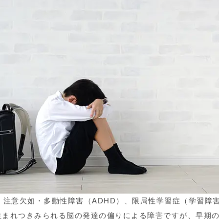
、注意欠如・多動性障害（ADHD）、限局性学習症（学習障
生まれつきみられる脳の発達の偏りによる障害ですが、早期