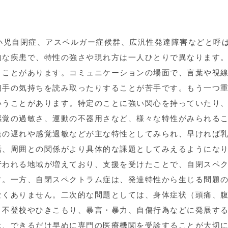
小児自閉症、アスペルガー症候群、広汎性発達障害などと呼
的な疾患で、特性の強さや現れ方は一人ひとりで異なります
うことがあります。コミュニケーションの場面で、言葉や視
相手の気持ちを読み取ったりすることが苦手です。もう一つ
うことがあります。特定のことに強い関心を持っていたり、
感覚の過敏さ、運動の不器用さなど、様々な特性がみられる
達の遅れや感覚過敏などが主な特性としてみられ、早ければ
活、周囲との関係がより具体的な課題としてみえるようにな
行われる地域が増えており、支援を受けたことで、自閉スペ
す。一方、自閉スペクトラム症は、発達特性から生じる問題
なくありません。二次的な問題としては、身体症状（頭痛、
、不登校やひきこもり、暴言・暴力、自傷行為などに発展す
は、できるだけ早めに専門の医療機関を受診することが大切