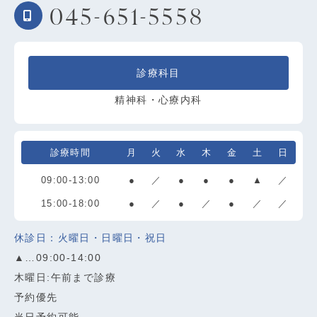
045-651-5558
診療科目
精神科・心療内科
診療時間
月
火
水
木
金
土
日
09:00-13:00
●
／
●
●
●
▲
／
15:00-18:00
●
／
●
／
●
／
／
休診日：火曜日・日曜日・祝日
▲…09:00-14:00
木曜日:午前まで診療
予約優先
当日予約可能