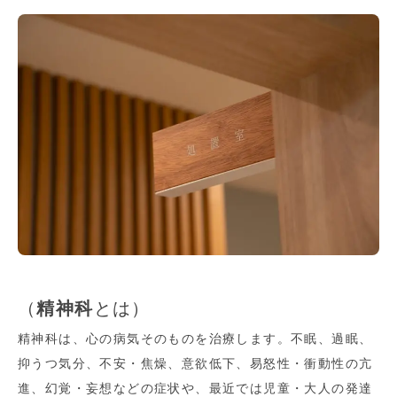
（
精神科
とは）
精神科は、心の病気そのものを治療します。不眠、過眠、
抑うつ気分、不安・焦燥、意欲低下、易怒性・衝動性の亢
進、幻覚・妄想などの症状や、最近では児童・大人の発達